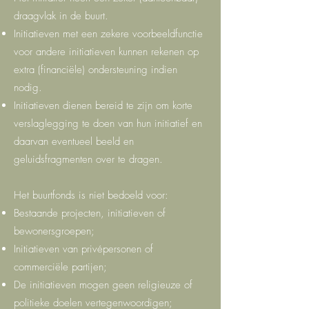
draagvlak in de buurt.
Initiatieven met een zekere voorbeeldfunctie
voor andere initiatieven kunnen rekenen op
extra (financiële) ondersteuning indien
nodig.
Initiatieven dienen bereid te zijn om korte
verslaglegging te doen van hun initiatief en
daarvan eventueel beeld en
geluidsfragmenten over te dragen.
Het buurtfonds is niet bedoeld voor:
Bestaande projecten, initiatieven of
bewonersgroepen;
Initiatieven van privépersonen of
commerciële partijen;
De initiatieven mogen geen religieuze of
politieke doelen vertegenwoordigen;