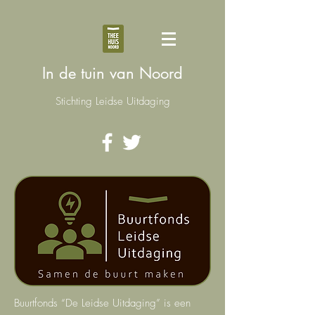
In de tuin v
an Noord
Stichting Leidse Uitdaging
Buurtfonds “De Leidse Uitdaging” is een