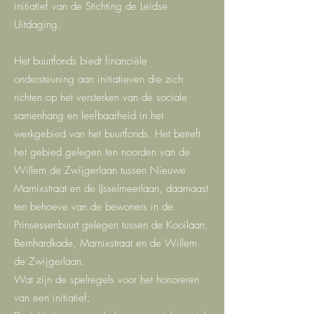
initiatief van de Stichting de Leidse
Uitdaging.
Het buurtfonds biedt financiële
ondersteuning aan initiatieven die zich
richten op het versterken van de sociale
samenhang en leefbaarheid in het
werkgebied van het buurtfonds. Het betreft
het gebied gelegen ten noorden van de
Willem de Zwijgerlaan tussen Nieuwe
Marnixstraat en de IJsselmeerlaan, daarnaast
ten behoeve van de bewoners in de
Prinsessenbuurt gelegen tussen de Kooilaan,
Bernhardkade, Marnixstraat en de Willem
de Zwijgerlaan.
Wat zijn de spelregels voor het honoreren
van een initiatief: