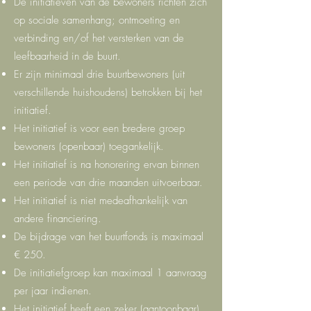
De initiatieven van de bewoners richten zich
op sociale samenhang; ontmoeting en
verbinding en/of het versterken van de
leefbaarheid in de buurt.
Er zijn minimaal drie buurtbewoners (uit
verschillende huishoudens) betrokken bij het
initiatief.
Het initiatief is voor een bredere groep
bewoners (openbaar) toegankelijk.
Het initiatief is na honorering ervan binnen
een periode van drie maanden uitvoerbaar.
Het initiatief is niet medeafhankelijk van
andere financiering.
De bijdrage van het buurtfonds is maximaal
€ 250.
De initiatiefgroep kan maximaal 1 aanvraag
per jaar indienen.
Het initiatief heeft een zeker (aantoonbaar)